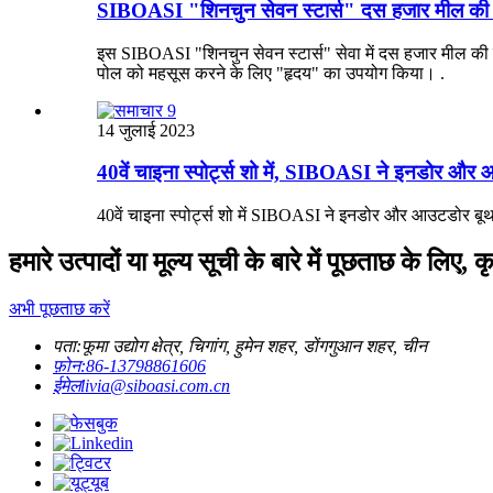
SIBOASI "शिनचुन सेवन स्टार्स" दस हजार मील की दू
इस SIBOASI "शिनचुन सेवन स्टार्स" सेवा में दस हजार मील की गति
पोल को महसूस करने के लिए "हृदय" का उपयोग किया। .
14 जुलाई 2023
40वें चाइना स्पोर्ट्स शो में, SIBOASI ने इनडोर और आ
40वें चाइना स्पोर्ट्स शो में SIBOASI ने इनडोर और आउटडोर बूथ क
हमारे उत्पादों या मूल्य सूची के बारे में पूछताछ के लि
अभी पूछताछ करें
पता:
फूमा उद्योग क्षेत्र, चिगांग, हुमेन शहर, डोंगगुआन शहर, चीन
फ़ोन:
86-13798861606
ईमेल
livia@siboasi.com.cn