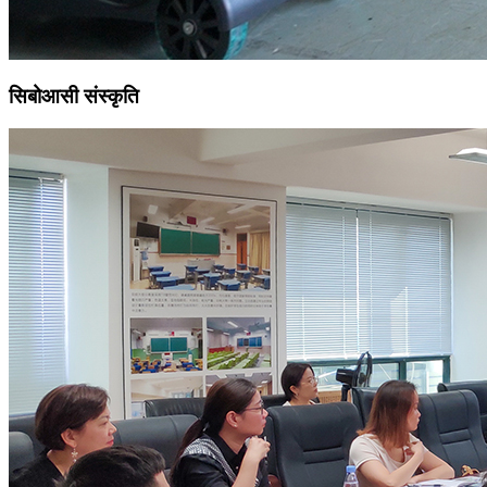
सिबोआसी संस्कृति